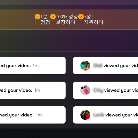
1분
100% 성장
5성
점검
보장하다
지원하다
🤝
100,000
+ 사용자
들의 신뢰
🌟
2,504
명의
사람들
이
별 5개
리뷰를 남겼습니다
❤‍🔥
인기 폭발!
오늘
836
명이 구매했습니다