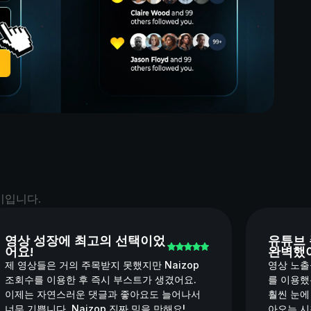
기입니다.
영상 성장에 최고의 선택이었
유튜브 
어요!
완벽했
제 영상들은 거의 주목받지 못했지만 Naizop
영상 노출
조회수를 이용한 후 즉시 부스트가 생겼어요.
를 이용했
이제는 자연스러운 댓글과 좋아요도 늘어나서
훨씬 눈에
너무 기쁩니다. Naizop 진짜 믿을 만해요!
아오는 시