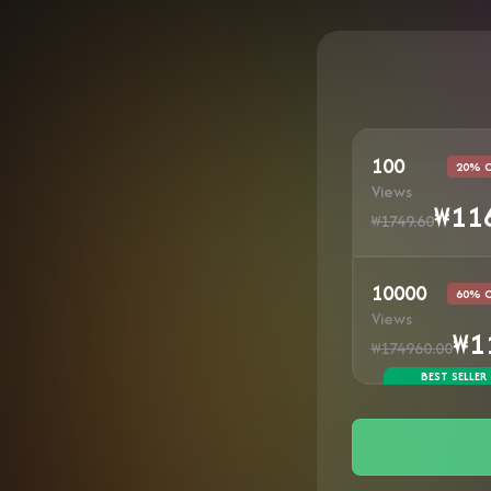
100
20% 
Views
₩11
₩1749.60
10000
60% 
Views
₩1
₩174960.00
BEST SELLER