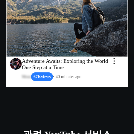
Adventure Awaits: Exploring the World
One Step at a Time
Mous
67K
views
• 40 minutes ago