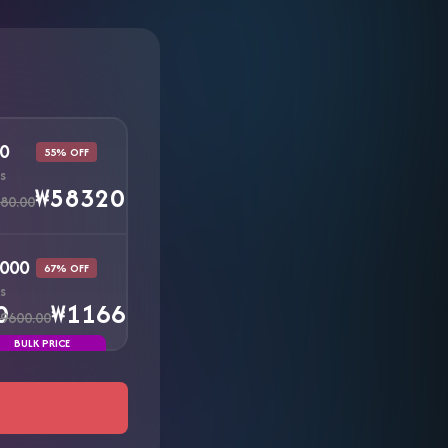
0
55% OFF
s
₩58320.00
80.00
000
67% OFF
s
0
₩1166400.00
9600.00
BULK PRICE