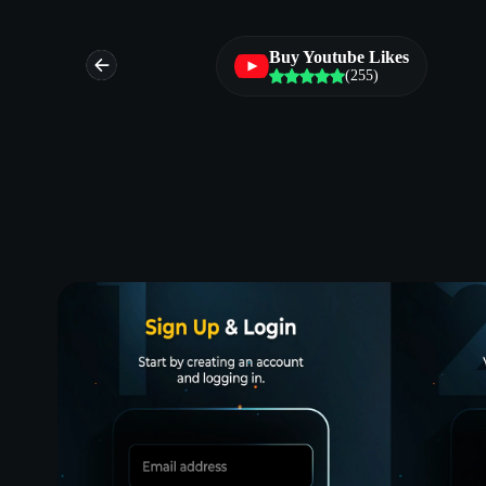
nts
Buy Youtube Likes
(255)