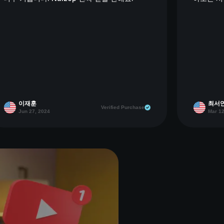
이재훈
최서
Verified Purchase
Jun 27, 2024
Mar 12