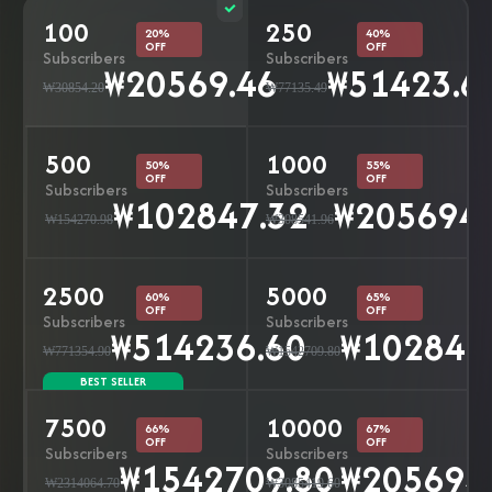
100
250
20%
40%
OFF
OFF
Subscribers
Subscribers
₩20569.46
₩51423.6
₩30854.20
₩77135.49
500
1000
50%
55%
OFF
OFF
Subscribers
Subscribers
₩102847.32
₩205694.
₩154270.98
₩308541.96
2500
5000
60%
65%
OFF
OFF
Subscribers
Subscribers
₩514236.60
₩102847
₩771354.90
₩1542709.80
BEST SELLER
7500
10000
66%
67%
OFF
OFF
Subscribers
Subscribers
₩1542709.80
₩205694
₩2314064.70
₩3085419.60