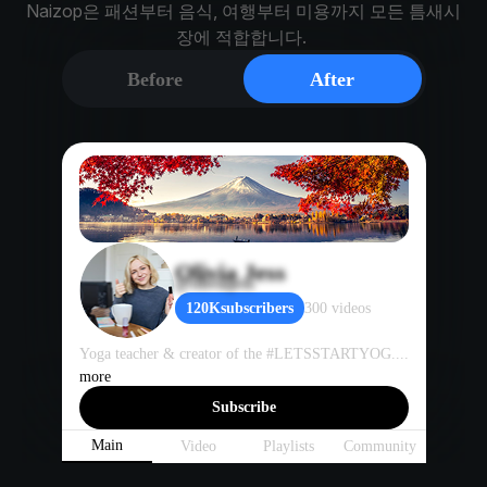
Naizop은 패션부터 음식, 여행부터 미용까지 모든 틈새시
장에 적합합니다.
Before
After
Olivia Jess
@oliviajess
300
videos
120K
subscribers
Yoga teacher & creator of the #LETSSTARTYOG....
more
Subscribe
Main
Video
Playlists
Community