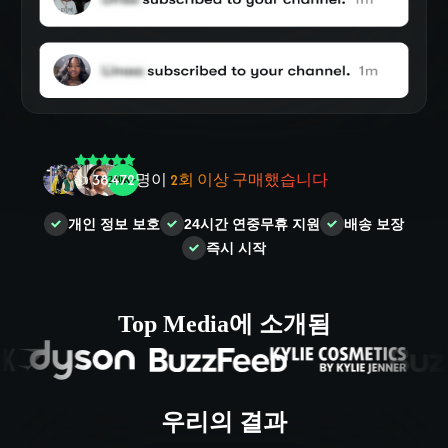
🤝
100,000
+ 사용자
들의 신뢰
🌟
2,504
명의
사람들
이
별 5개
리뷰를 남겼습니다
개인 정보 보호
24시간 연중무휴 지원
배송 보장
즉시 시작
❤‍🔥
인기 폭발!
오늘
836
명이 구매했습니다
👍
38,472
명이
2회 이상 구매했습니다
Top Media에 소개됨
우리의 결과