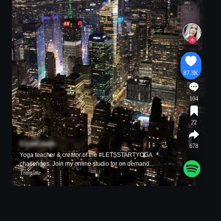
87.3K
104
22
GymGoals
678
Yoga teacher & creator of the #LETSSTARTYOGA
challenges. Join my online studio for on demand...
Translate