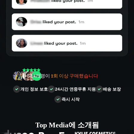
🤝
100,000
+ 사용자
들의 신뢰
🌟
2,504
명의
사람들
이
별 5개
리뷰를 남겼습니다
개인 정보 보호
24시간 연중무휴 지원
배송 보장
❤‍🔥
인기 폭발!
오늘
836
명이 구매했습니다
즉시 시작
👍
38,472
명이
2회 이상 구매했습니다
Top Media에 소개됨