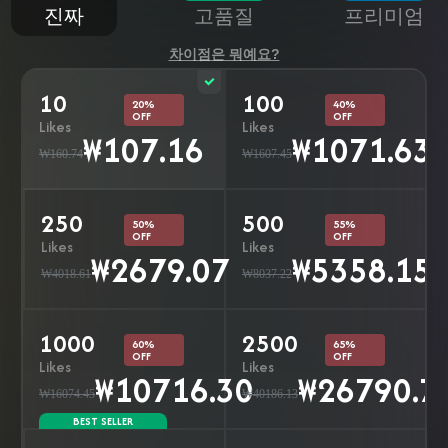
진짜
고품질
프리미엄
차이점은 뭐예요?
10
100
20%
40%
OFF
OFF
Likes
Likes
₩107.16
₩1071.63
₩160.74
₩1607.45
250
500
50%
55%
OFF
OFF
Likes
Likes
₩2679.07
₩5358.15
₩4018.61
₩8037.22
1000
2500
60%
65%
OFF
OFF
Likes
Likes
₩10716.30
₩26790.7
₩16074.45
₩40186.13
BEST SELLER