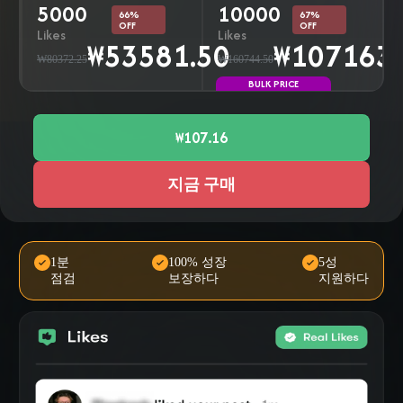
5000
10000
66%
67%
OFF
OFF
Likes
Likes
₩53581.50
₩107163.
₩80372.25
₩160744.50
BULK PRICE
₩107.16
지금 구매
1분
100% 성장
5성
점검
보장하다
지원하다